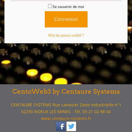
Se souvenir de moi
Mot de passe oublié ?
CentoWeb3 by Centaure Systems
CENTAURE SYSTEMS Rue Lavoisier Zone industrielle n°1
62290 NOEUX LES MINES - Tél. 03 21 02 88 04
www.centaure-systems.fr