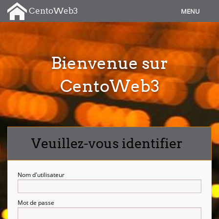
CentoWeb3
MENU
Connexion
Bienvenue sur
CentoWeb3
Veuillez-vous identifier
Nom d'utilisateur
Mot de passe